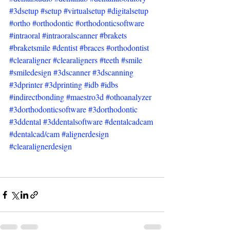
#3dsetup
#setup
#virtualsetup
#digitalsetup
#ortho
#orthodontic
#orthodonticsoftware
#intraoral
#intraoralscanner
#brakets
#braketsmile
#dentist
#braces
#orthodontist
#clearaligner
#clearaligners
#teeth
#smile
#smiledesign
#3dscanner
#3dscanning
#3dprinter
#3dprinting
#idb
#idbs
#indirectbonding
#maestro3d
#othoanalyzer
#3dorthodonticsoftware
#3dorthodontic
#3ddental
#3ddentalsoftware
#dentalcadcam
#dentalcad
/cam 
#alignerdesign
#clearalignerdesign